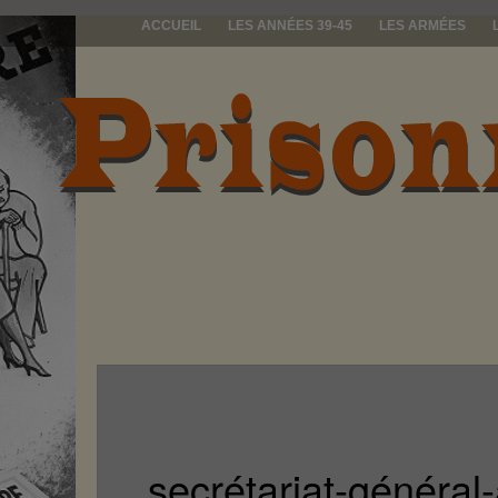
ACCUEIL
LES ANNÉES 39-45
LES ARMÉES
prisonniers d
secrétariat-général