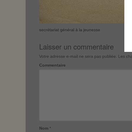
secrétariat général à la jeunesse
Laisser un commentaire
Votre adresse e-mail ne sera pas publiée.
Les cha
Commentaire
Nom
*