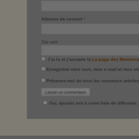
Adresse de contact
*
Site web
J’ai lu et j’accepte la
La page des Mentions
Enregistrer mon nom, mon e-mail et mon si
Prévenez-moi de tous les nouveaux articles 
Oui, ajoutez moi à votre liste de diffusion.