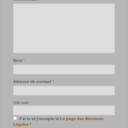
Nom
*
Adresse de contact
*
Site web
J’ai lu et j’accepte la
La page des Mentions
Légales
*