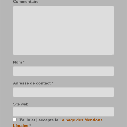
Commentaire
Nom
*
Adresse de contact
*
Site web
J’ai lu et j’accepte la
La page des Mentions
Légales
*