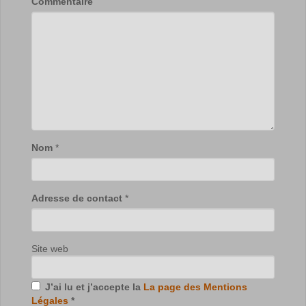
Commentaire
Nom
*
Adresse de contact
*
Site web
J’ai lu et j’accepte la
La page des Mentions
Légales
*