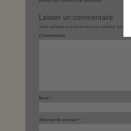
jeunes des chantiers de jeunesse
Laisser un commentaire
Votre adresse e-mail ne sera pas publiée.
Les cha
Commentaire
Nom
*
Adresse de contact
*