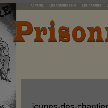
ACCUEIL
LES ANNÉES 39-45
LES ARMÉES
prisonniers d
jeunes-des-chantie