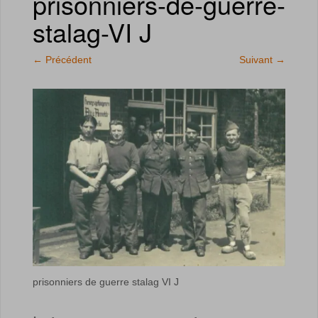
prisonniers-de-guerre-
stalag-VI J
←
Précédent
Suivant
→
prisonniers de guerre stalag VI J