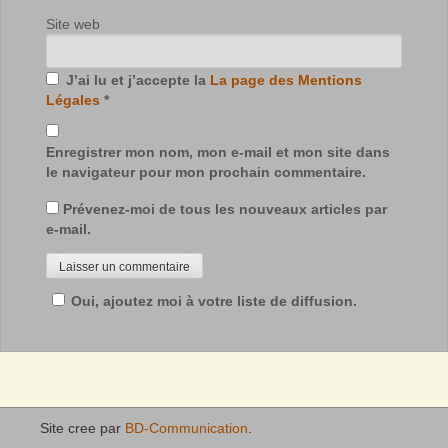
Site web
J’ai lu et j’accepte la
La page des Mentions
Légales
*
Enregistrer mon nom, mon e-mail et mon site dans
le navigateur pour mon prochain commentaire.
Prévenez-moi de tous les nouveaux articles par
e-mail.
Oui, ajoutez moi à votre liste de diffusion.
Site cree par
BD-Communication
.