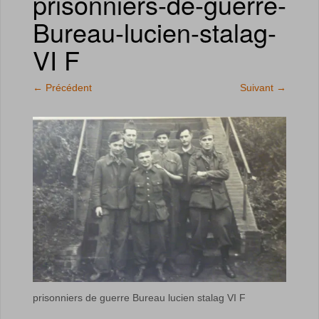
prisonniers-de-guerre-
Bureau-lucien-stalag-
VI F
←
Précédent
Suivant
→
prisonniers de guerre Bureau lucien stalag VI F