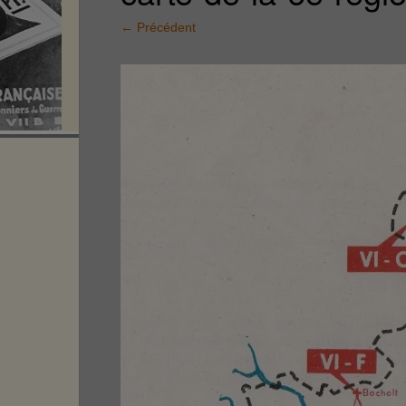
←
Précédent