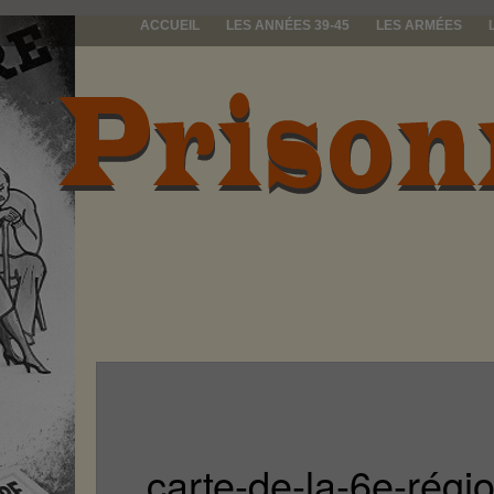
ACCUEIL
LES ANNÉES 39-45
LES ARMÉES
prisonniers d
carte-de-la-6e-régi