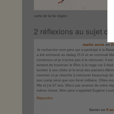
carte de la 6e région
2 réflexions au sujet d
martin annie
on
2
Je recherche mon père qui a participé à la Batai
a été emmené au stalag VI-G et se nommait Martin
nombreux et je n’arrive pas à le retrouver. Il e
tentant de traverser le Rhin à la nage car il é
tomber à ses côtés et le bruit des panzers Alleman
nommer ici je cherche à retrouver beaucoup de c
son camp ainsi que son livret militaire. Dîtes-m
fille et j’ai 67 ans. Merci par avance de votre
même chose. Mon père s’appelait Eugène Louis
Répondre
Xavier
on
9 ao