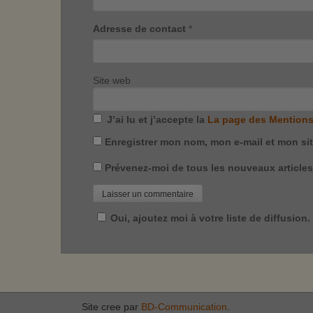
Adresse de contact
*
Site web
J’ai lu et j’accepte la
La page des Mentions
Enregistrer mon nom, mon e-mail et mon si
Prévenez-moi de tous les nouveaux articles 
Oui, ajoutez moi à votre liste de diffusion.
Site cree par
BD-Communication
.