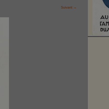
Suivant
→