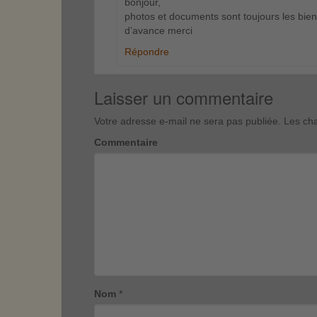
bonjour,
photos et documents sont toujours les bienv
d’avance merci
Répondre
Laisser un commentaire
Votre adresse e-mail ne sera pas publiée.
Les cha
Commentaire
Nom
*