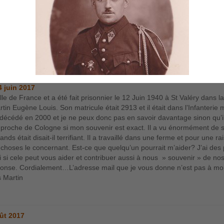
e «
carte-de-la-6e-région
»
4 juin 2017
lle de France et a été fait prisonnier le 12 Juin 1940 à St Valéry dans l
 Eugène Louis. Son matricule était 2913 et il était dans l’Infanterie ma
st décédé en 2000 et je ne peux donc pas en savoir davantage sinon qu’i
tait proche de Cologne si mon souvenir est exact. Il a vu énormément d
ds était disait-il terrifiant. Il a travaillé dans une ferme et pour une r
hoses le concernant. Est-ce que quelqu’un pourrait m’aider? J’ai des 
oi si cele peut vous aider et contribuer aussi à nous » souvenir » de no
 réponse. Cordialement…L’adresse mail que je vous donne n’est pas à mo
 Martin
ût 2017