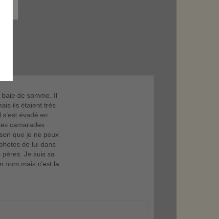
a baie de somme. Il
is ils étaient très
l s’est évadé en
e ses camarades
aison que je ne peux
photos de lui dans
s pères. Je suis sa
n nom mais c’est la