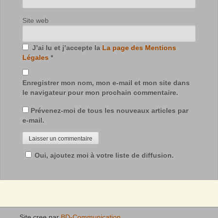
Site web
J’ai lu et j’accepte la
La page des Mentions
Légales
*
Enregistrer mon nom, mon e-mail et mon site dans
le navigateur pour mon prochain commentaire.
Prévenez-moi de tous les nouveaux articles par
e-mail.
Oui, ajoutez moi à votre liste de diffusion.
Site cree par
BD-Communication
.