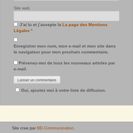
Site web
J’ai lu et j’accepte la
La page des Mentions
Légales
*
Enregistrer mon nom, mon e-mail et mon site dans
le navigateur pour mon prochain commentaire.
Prévenez-moi de tous les nouveaux articles par
e-mail.
Oui, ajoutez moi à votre liste de diffusion.
Site cree par
BD-Communication
.