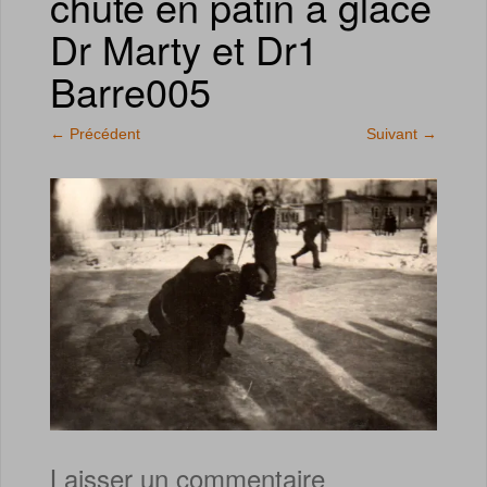
chute en patin a glace
Dr Marty et Dr1
Barre005
←
Précédent
Suivant
→
Laisser un commentaire