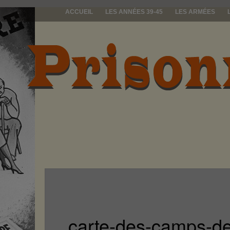
ACCUEIL
LES ANNÉES 39-45
LES ARMÉES
prisonniers d
carte-des-camps-de-