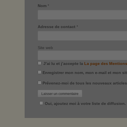
Nom
*
Adresse de contact
*
Site web
J’ai lu et j’accepte la
La page des Mentions
Enregistrer mon nom, mon e-mail et mon si
Prévenez-moi de tous les nouveaux articles 
Oui, ajoutez moi à votre liste de diffusion.