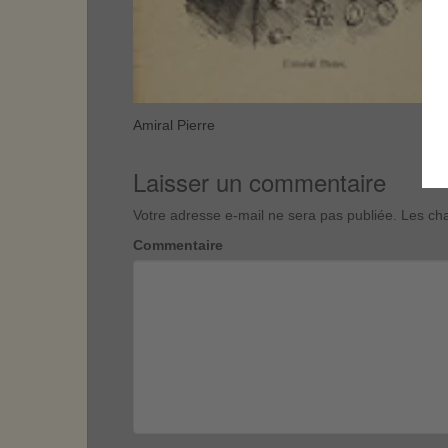
Amiral Pierre
Laisser un commentaire
Votre adresse e-mail ne sera pas publiée.
Les cha
Commentaire