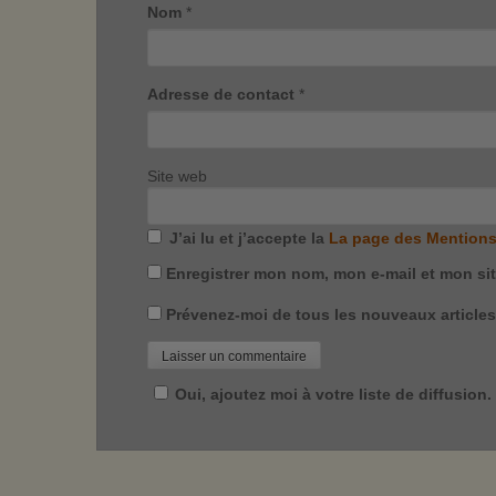
Nom
*
Adresse de contact
*
Site web
J’ai lu et j’accepte la
La page des Mentions
Enregistrer mon nom, mon e-mail et mon si
Prévenez-moi de tous les nouveaux articles 
Oui, ajoutez moi à votre liste de diffusion.