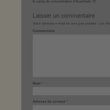
le camp de concentration d’Auschwitz 72
Laisser un commentaire
Votre adresse e-mail ne sera pas publiée.
Les cha
Commentaire
Nom
*
Adresse de contact
*