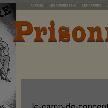
ACCUEIL
LES ANNÉES 39-45
LES ARMÉES
prisonniers d
le-camp-de-concent