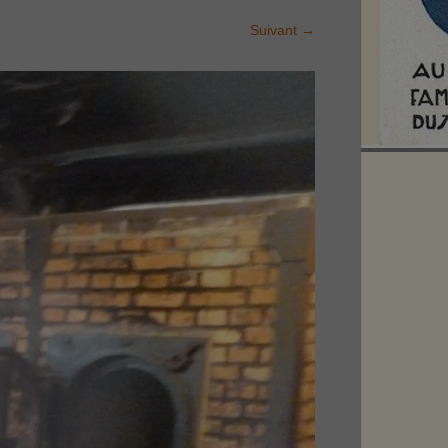
Suivant
→