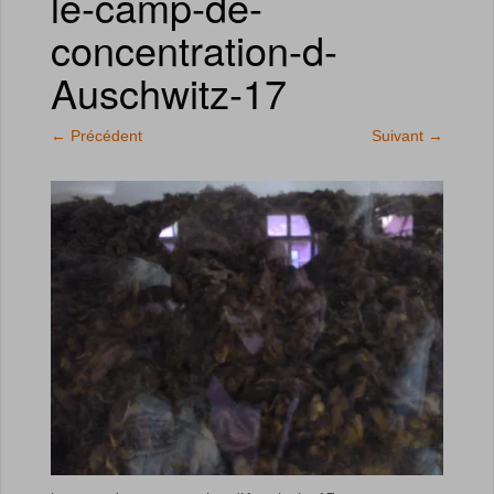
le-camp-de-
concentration-d-
Auschwitz-17
←
Précédent
Suivant
→