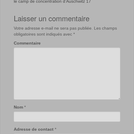
le camp de concentration d’Auschwitz 17
Laisser un commentaire
Votre adresse e-mail ne sera pas publiée.
Les champs
obligatoires sont indiqués avec
*
Commentaire
Nom
*
Adresse de contact
*