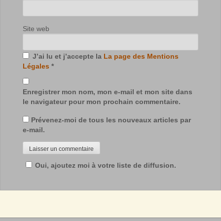
Site web
J’ai lu et j’accepte la
La page des Mentions
Légales
*
Enregistrer mon nom, mon e-mail et mon site dans
le navigateur pour mon prochain commentaire.
Prévenez-moi de tous les nouveaux articles par
e-mail.
Oui, ajoutez moi à votre liste de diffusion.