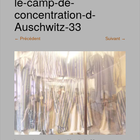
le-camp-de-
concentration-d-
Auschwitz-33
←
Précédent
Suivant
→