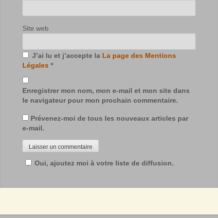
Site web
J’ai lu et j’accepte la
La page des Mentions
Légales
*
Enregistrer mon nom, mon e-mail et mon site dans
le navigateur pour mon prochain commentaire.
Prévenez-moi de tous les nouveaux articles par
e-mail.
Oui, ajoutez moi à votre liste de diffusion.