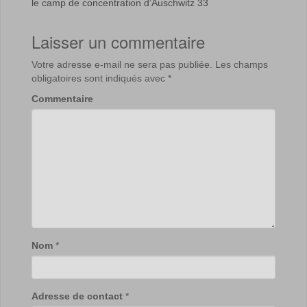
le camp de concentration d’Auschwitz 33
Laisser un commentaire
Votre adresse e-mail ne sera pas publiée.
Les champs
obligatoires sont indiqués avec
*
Commentaire
Nom
*
Adresse de contact
*