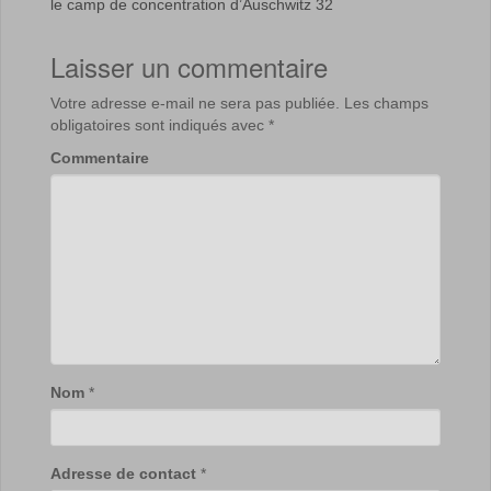
le camp de concentration d’Auschwitz 32
Laisser un commentaire
Votre adresse e-mail ne sera pas publiée.
Les champs
obligatoires sont indiqués avec
*
Commentaire
Nom
*
Adresse de contact
*