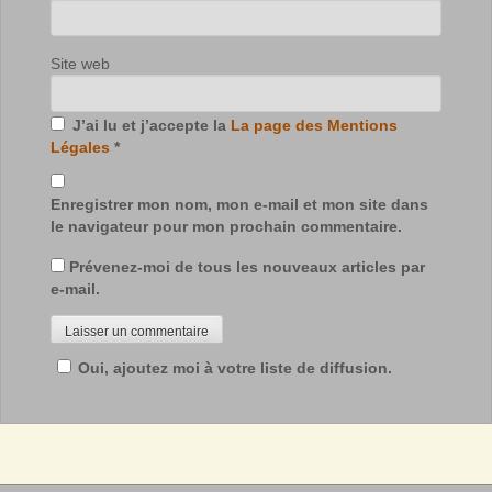
Site web
J’ai lu et j’accepte la
La page des Mentions
Légales
*
Enregistrer mon nom, mon e-mail et mon site dans
le navigateur pour mon prochain commentaire.
Prévenez-moi de tous les nouveaux articles par
e-mail.
Oui, ajoutez moi à votre liste de diffusion.