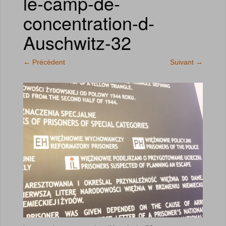
le-camp-de-
concentration-d-
Auschwitz-32
←
Précédent
Suivant
→