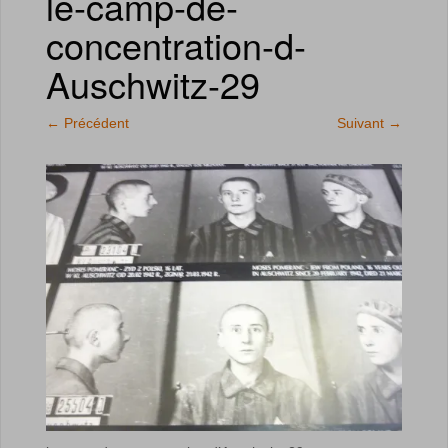
le-camp-de-
concentration-d-
Auschwitz-29
←
Précédent
Suivant
→