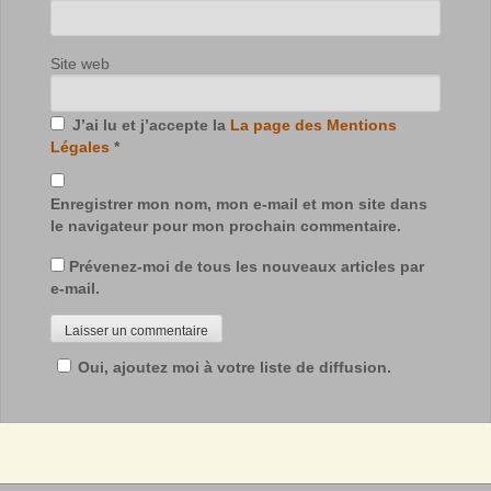
Site web
J’ai lu et j’accepte la
La page des Mentions
Légales
*
Enregistrer mon nom, mon e-mail et mon site dans
le navigateur pour mon prochain commentaire.
Prévenez-moi de tous les nouveaux articles par
e-mail.
Oui, ajoutez moi à votre liste de diffusion.