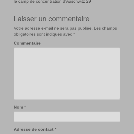
le camp de concentration d’Auschwitz 29
Laisser un commentaire
Votre adresse e-mail ne sera pas publiée.
Les champs
obligatoires sont indiqués avec
*
Commentaire
Nom
*
Adresse de contact
*