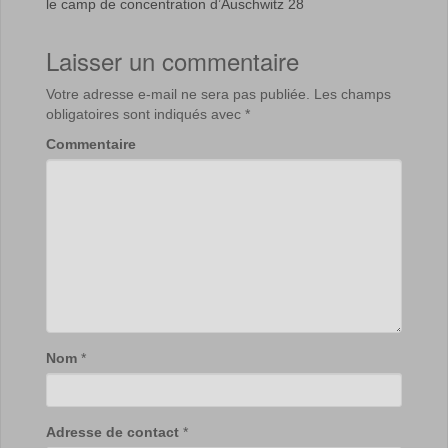
le camp de concentration d’Auschwitz 28
Laisser un commentaire
Votre adresse e-mail ne sera pas publiée.
Les champs
obligatoires sont indiqués avec
*
Commentaire
Nom
*
Adresse de contact
*