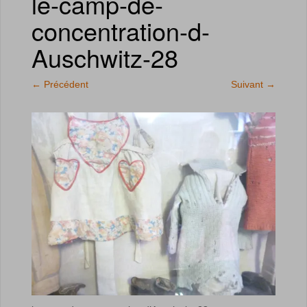
le-camp-de-
concentration-d-
Auschwitz-28
←
Précédent
Suivant
→