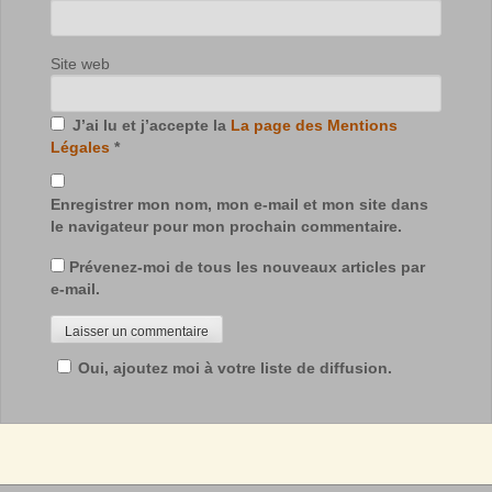
Site web
J’ai lu et j’accepte la
La page des Mentions
Légales
*
Enregistrer mon nom, mon e-mail et mon site dans
le navigateur pour mon prochain commentaire.
Prévenez-moi de tous les nouveaux articles par
e-mail.
Oui, ajoutez moi à votre liste de diffusion.