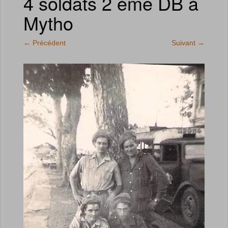
4 soldats 2 ème DB à
Mytho
←
Précédent
Suivant
→