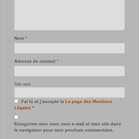
Nom
*
Adresse de contact
*
Site web
J’ai lu et j’accepte la
La page des Mentions
Légales
*
Enregistrer mon nom, mon e-mail et mon site dans
le navigateur pour mon prochain commentaire.