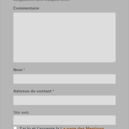
Commentaire
Nom
*
Adresse de contact
*
Site web
J’ai lu et j’accepte la
La page des Mentions