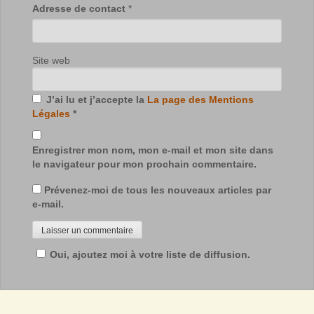
Adresse de contact
*
Site web
J’ai lu et j’accepte la
La page des Mentions
Légales
*
Enregistrer mon nom, mon e-mail et mon site dans
le navigateur pour mon prochain commentaire.
Prévenez-moi de tous les nouveaux articles par
e-mail.
Oui, ajoutez moi à votre liste de diffusion.