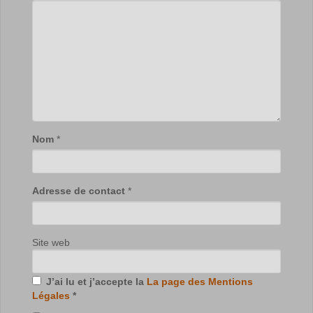
Nom
*
Adresse de contact
*
Site web
J’ai lu et j’accepte la
La page des Mentions
Légales
*