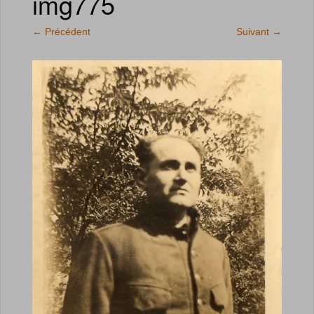
img775
←
Précédent
Suivant
→