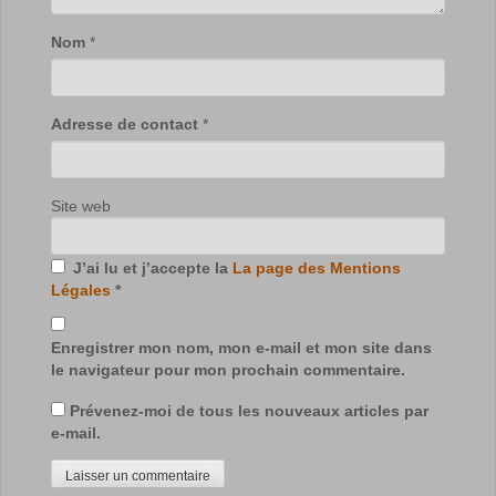
Nom
*
Adresse de contact
*
Site web
J’ai lu et j’accepte la
La page des Mentions
Légales
*
Enregistrer mon nom, mon e-mail et mon site dans
le navigateur pour mon prochain commentaire.
Prévenez-moi de tous les nouveaux articles par
e-mail.