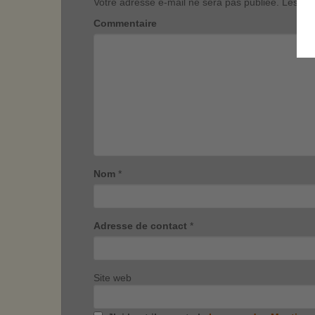
Votre adresse e-mail ne sera pas publiée.
Les cha
Commentaire
Nom
*
Adresse de contact
*
Site web