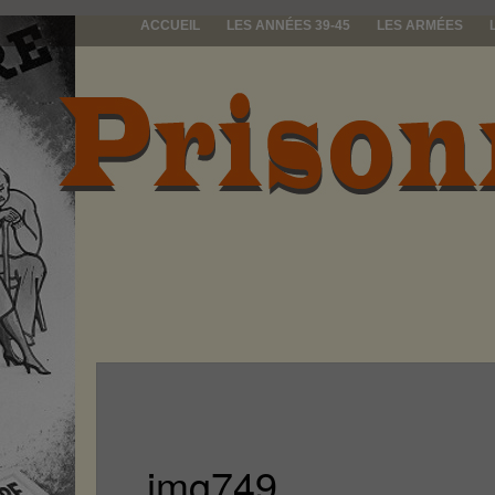
ACCUEIL
LES ANNÉES 39-45
LES ARMÉES
prisonniers d
img749