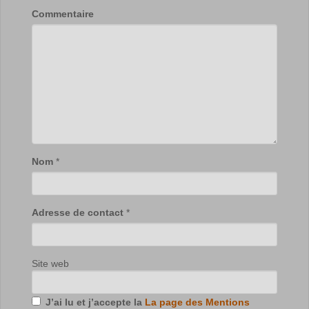
Commentaire
Nom
*
Adresse de contact
*
Site web
J’ai lu et j’accepte la
La page des Mentions