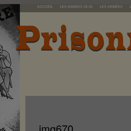
ACCUEIL
LES ANNÉES 39-45
LES ARMÉES
prisonniers d
img670