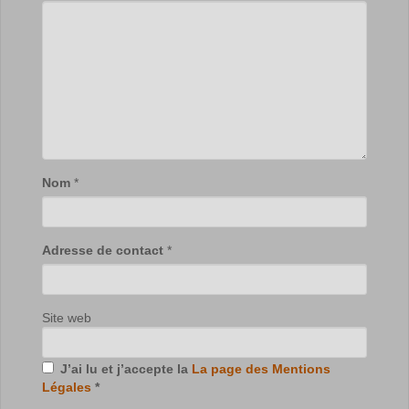
Nom
*
Adresse de contact
*
Site web
J’ai lu et j’accepte la
La page des Mentions
Légales
*