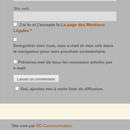
Site web
J’ai lu et j’accepte la
La page des Mentions
Légales
*
Enregistrer mon nom, mon e-mail et mon site dans
le navigateur pour mon prochain commentaire.
Prévenez-moi de tous les nouveaux articles par
e-mail.
Oui, ajoutez moi à votre liste de diffusion.
Site cree par
BD-Communication
.