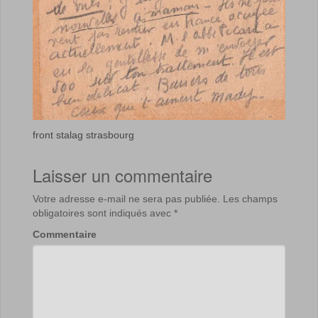
front stalag strasbourg
Laisser un commentaire
Votre adresse e-mail ne sera pas publiée.
Les champs
obligatoires sont indiqués avec
*
Commentaire