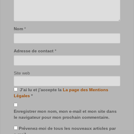
Nom
*
Adresse de contact
*
Site web
J’ai lu et j’accepte la
La page des Mentions
Légales
*
Enregistrer mon nom, mon e-mail et mon site dans
le navigateur pour mon prochain commentaire.
Prévenez-moi de tous les nouveaux articles par