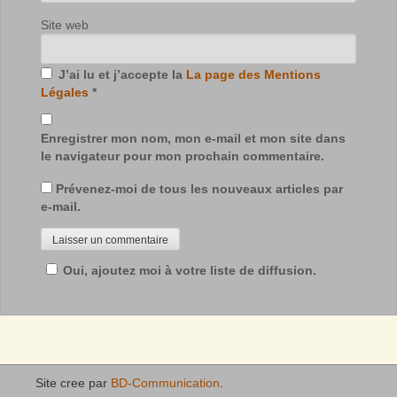
Site web
J’ai lu et j’accepte la
La page des Mentions
Légales
*
Enregistrer mon nom, mon e-mail et mon site dans
le navigateur pour mon prochain commentaire.
Prévenez-moi de tous les nouveaux articles par
e-mail.
Oui, ajoutez moi à votre liste de diffusion.
Site cree par
BD-Communication
.