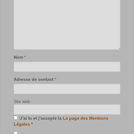
Nom
*
Adresse de contact
*
Site web
J’ai lu et j’accepte la
La page des Mentions
Légales
*