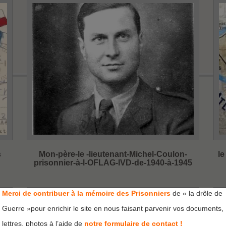
s
Mon-père-le -lieutenant-Michel-Coulon-
le
prisonnier-à-l-OFLAG-IVD-de-1940-à-1945
Merci de contribuer à la mémoire des Prisonniers
de « la drôle de
Guerre »pour enrichir le site en nous faisant parvenir vos documents,
lettres, photos à l’aide de
notre formulaire de contact !