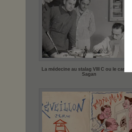
La médecine au stalag VIII C ou le camp
Sagan