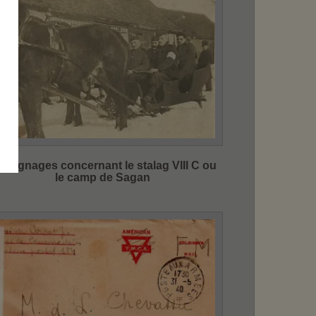
moignages concernant le stalag VIII C ou
le camp de Sagan