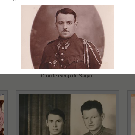
 de
les activités artistiques au sein du stalag VIII
té
C ou le camp de Sagan