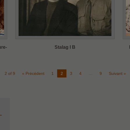
ure-
Stalag I B
2 of 9
« Précédent
1
2
3
4
…
9
Suivant »