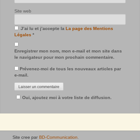
Site web
J’ai lu et j’accepte la
La page des Mentions
Légales
*
Enregistrer mon nom, mon e-mail et mon site dans
le navigateur pour mon prochain commentaire.
Prévenez-moi de tous les nouveaux articles par
e-mail.
Oui, ajoutez moi à votre liste de diffusion.
Site cree par
BD-Communication
.