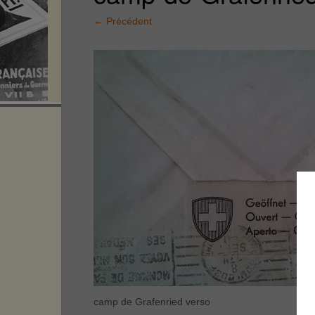
←
Précédent
camp de Grafenried verso