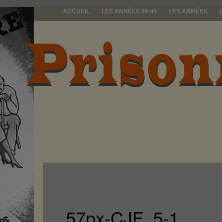
ACCUEIL
LES ANNÉES 39-45
LES ARMÉES
prisonniers d
57px-CJF_5-1