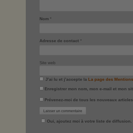
Nom
*
Adresse de contact
*
Site web
J’ai lu et j’accepte la
La page des Mentions
Enregistrer mon nom, mon e-mail et mon si
Prévenez-moi de tous les nouveaux articles 
Oui, ajoutez moi à votre liste de diffusion.