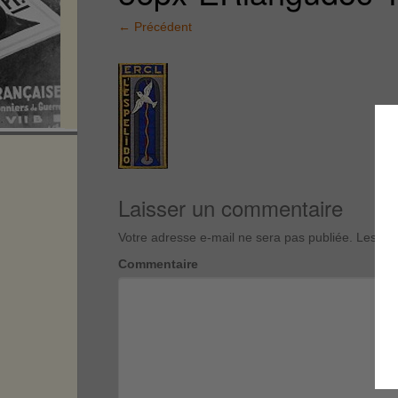
←
Précédent
Laisser un commentaire
Votre adresse e-mail ne sera pas publiée.
Les cha
Commentaire