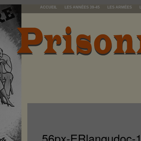
ACCUEIL
LES ANNÉES 39-45
LES ARMÉES
prisonniers d
56px-ERlangudoc-