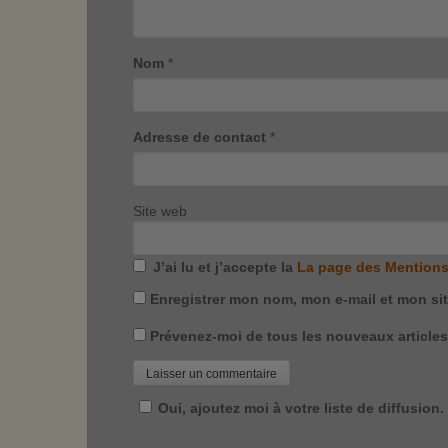
Nom
*
Adresse de contact
*
Site web
J’ai lu et j’accepte la
La page des Mentions
Enregistrer mon nom, mon e-mail et mon si
Prévenez-moi de tous les nouveaux articles 
Oui, ajoutez moi à votre liste de diffusion.