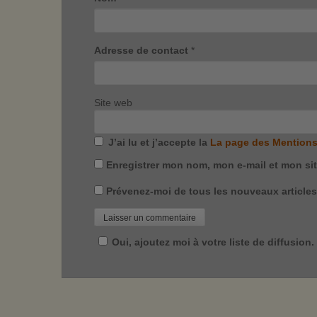
Adresse de contact
*
Site web
J’ai lu et j’accepte la
La page des Mentions
Enregistrer mon nom, mon e-mail et mon si
Prévenez-moi de tous les nouveaux articles 
Oui, ajoutez moi à votre liste de diffusion.