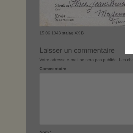
15 06 1943 stalag XX B
Laisser un commentaire
Votre adresse e-mail ne sera pas publiée.
Les cha
Commentaire
Nom
*