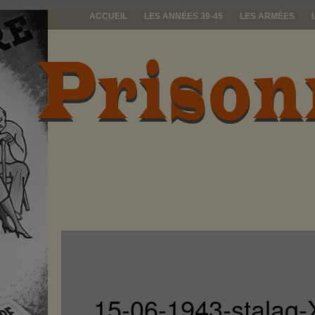
ACCUEIL
LES ANNÉES 39-45
LES ARMÉES
prisonniers d
15-06-1943-stalag