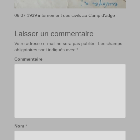
06 07 1939 internement des civils au Camp d’adge
Laisser un commentaire
Votre adresse e-mail ne sera pas publiée.
Les champs
obligatoires sont indiqués avec
*
Commentaire
Nom
*