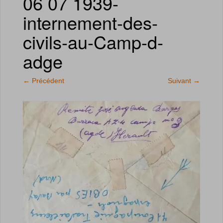
06 07 1939-
internement-des-
civils-au-Camp-d-
adge
←
Précédent
Suivant
→