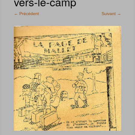
vers-le-camp
←
Précédent
Suivant
→