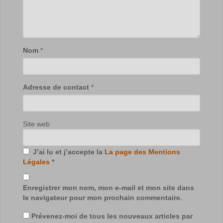
Nom
*
Adresse de contact
*
Site web
J’ai lu et j’accepte la
La page des Mentions
Légales
*
Enregistrer mon nom, mon e-mail et mon site dans
le navigateur pour mon prochain commentaire.
Prévenez-moi de tous les nouveaux articles par