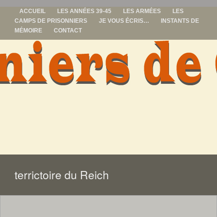
ACCUEIL
LES ANNÉES 39-45
LES ARMÉES
LES
CAMPS DE PRISONNIERS
JE VOUS ÉCRIS…
INSTANTS DE
MÉMOIRE
CONTACT
prisonniers de
guerre
ALLER
AU
CONTENU
terrictoire du Reich