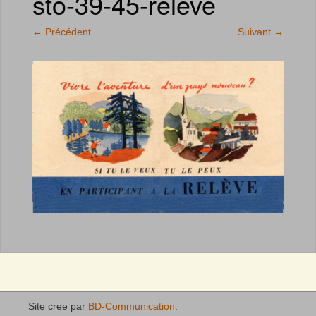
sto-39-45-releve
←
Précédent
Suivant
→
Site cree par
BD-Communication
.