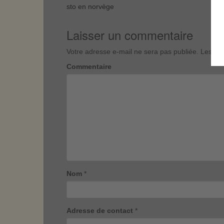
sto en norvège
Laisser un commentaire
Votre adresse e-mail ne sera pas publiée.
Les cha
Commentaire
Nom
*
Adresse de contact
*