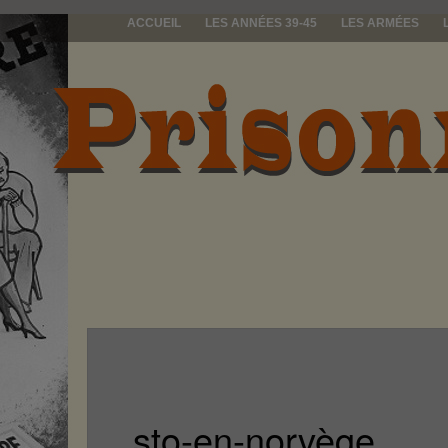
ACCUEIL
LES ANNÉES 39-45
LES ARMÉES
prisonniers d
sto-en-norvège