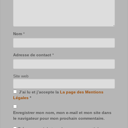
Nom
*
Adresse de contact
*
Site web
J’ai lu et j’accepte la
La page des Mentions
Légales
*
Enregistrer mon nom, mon e-mail et mon site dans
le navigateur pour mon prochain commentaire.