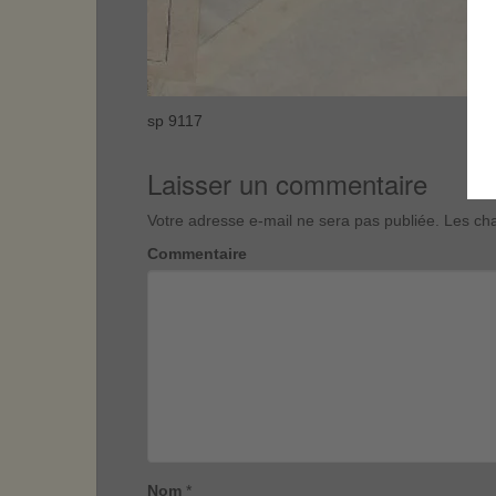
sp 9117
Laisser un commentaire
Votre adresse e-mail ne sera pas publiée.
Les cha
Commentaire
Nom
*