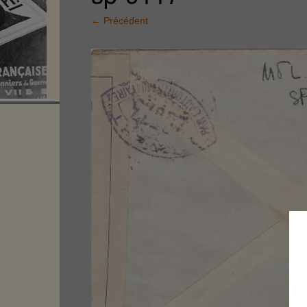
←
Précédent