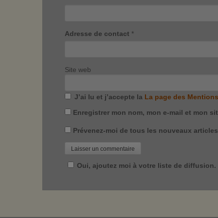
Adresse de contact
*
Site web
J’ai lu et j’accepte la
La page des Mentions
Enregistrer mon nom, mon e-mail et mon si
Prévenez-moi de tous les nouveaux articles 
Oui, ajoutez moi à votre liste de diffusion.