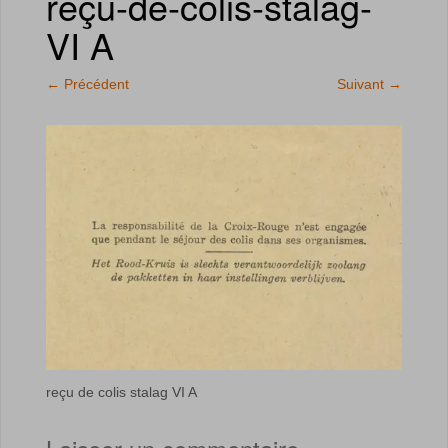
reçu-de-colis-stalag-
VI A
←
Précédent
Suivant
→
reçu de colis stalag VI A