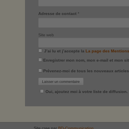
Adresse de contact
*
Site web
J’ai lu et j’accepte la
La page des Mentions
Enregistrer mon nom, mon e-mail et mon si
Prévenez-moi de tous les nouveaux articles 
Oui, ajoutez moi à votre liste de diffusion.
Site cree par
BD-Communication
.