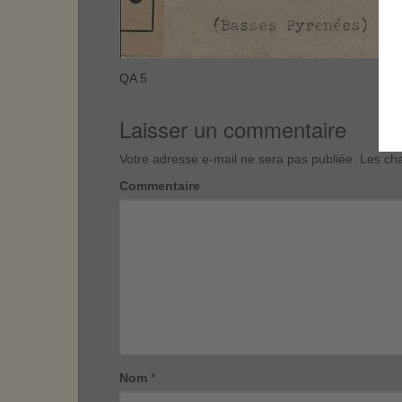
QA 5
Laisser un commentaire
Votre adresse e-mail ne sera pas publiée.
Les cha
Commentaire
Nom
*