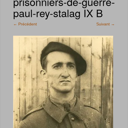
prisonniers-de-guerre-
paul-rey-stalag IX B
←
Précédent
Suivant
→