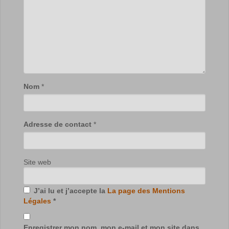
Nom
*
Adresse de contact
*
Site web
J’ai lu et j’accepte la
La page des Mentions
Légales
*
Enregistrer mon nom, mon e-mail et mon site dans